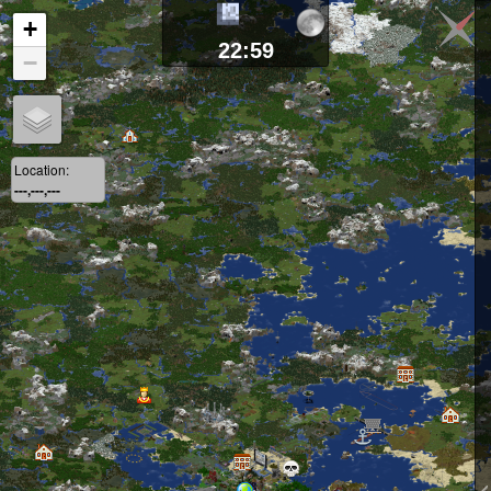
+
23:00
−
Location:
---,---,---